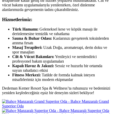
terapilerine kadar geniş bir hizmet yelpazesi bulunmaktadır. Cilt ve
vücut bakımı uygulamalarıyla yenilenirken, özel dinlenme
alanlarımızda gevşemenin tadını çıkarabilirsiniz.
Hizmetlerimiz:
Türk Hamamı:
Geleneksel kese ve köpük masajı ile
derinlemesine temizlik ve rahatlama
Sauna & Buhar Odası:
Kaslarınızı gevşeterek toksinlerden
arınma fırsatı
Masaj Terapileri:
Uzak Doğu, aromaterapi, derin doku ve
spor masajları
Cilt & Vücut Bakımları:
Yenileyici ve nemlendirici
profesyonel bakım uygulamaları
Kapalı Havuz & Jakuzi:
Sessiz ve huzurlu bir ortamda
suyun rahatlatıcı etkisi
Fitness Merkezi:
Tatilde de formda kalmak isteyen
misafirlerimiz için modern ekipmanlar
Dedeman Kemer Resort Spa & Wellness’ta ruhunuzu ve bedeninizi
yeniden keşfedeceğiniz eşsiz bir deneyim sizleri bekliyor!
Bahçe Manzaralı Grand
Superior Oda
Bahçe Manzaralı Superior Oda